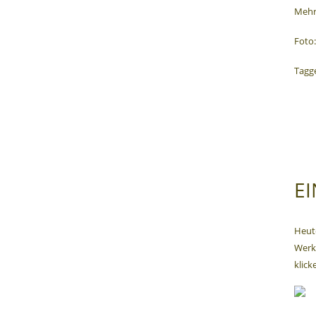
Mehr
Foto
Tagge
EI
Heute
Werks
klick