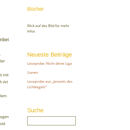
Bücher
Klick auf das Bild für mehr
Infos
nbei
,
Neueste Beiträge
der
Leseprobe: Nicht deine Liga
Lianen
t mit
Leseprobe aus „Jenseits des
h Art
Lichtkegels“
llem
Suche
gegen
gold