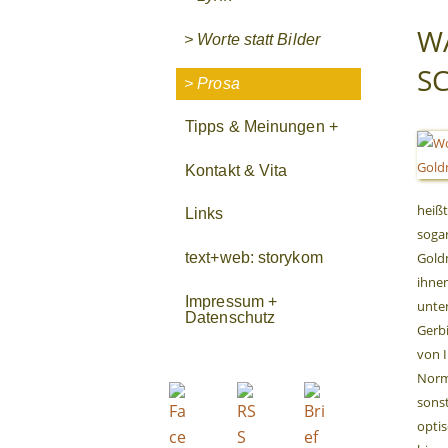
W
> Worte statt Bilder
S
> Prosa
Tipps & Meinungen +
Kontakt & Vita
heiß
Links
sogar
Goldm
text+web: storykom
ihnen
Impressum +
unte
Datenschutz
Gerbi
von I
Norm
sons
optis