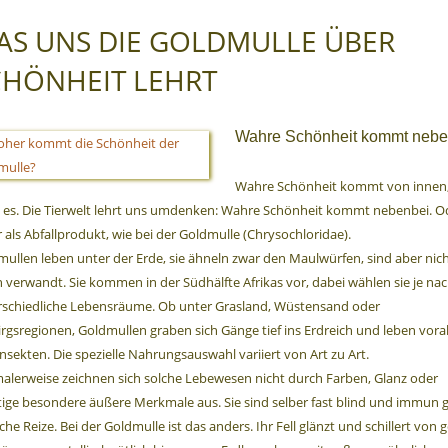
AS UNS DIE GOLDMULLE ÜBER
CHÖNHEIT LEHRT
Wahre Schönheit kommt nebe
Wahre Schönheit kommt von innen
t es. Die Tierwelt lehrt uns umdenken: Wahre Schönheit kommt nebenbei. O
 als Abfallprodukt, wie bei der Goldmulle (Chrysochloridae).
ullen leben unter der Erde, sie ähneln zwar den Maulwürfen, sind aber nich
 verwandt. Sie kommen in der Südhälfte Afrikas vor, dabei wählen sie je nac
rschiedliche Lebensräume. Ob unter Grasland, Wüstensand oder
rgsregionen, Goldmullen graben sich Gänge tief ins Erdreich und leben vora
nsekten. Die spezielle Nahrungsauswahl variiert von Art zu Art.
alerweise zeichnen sich solche Lebewesen nicht durch Farben, Glanz oder
tige besondere äußere Merkmale aus. Sie sind selber fast blind und immun 
che Reize. Bei der Goldmulle ist das anders. Ihr Fell glänzt und schillert von 