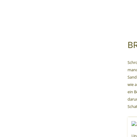
BR
Schro
manc
Sand 
wie a
ein B
daru
Schat
Un