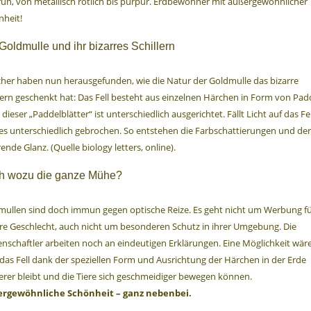
rün, von metallisch rötlich bis purpur. Erdbewohner mit außergewöhnlicher
nheit!
Goldmulle und ihr bizarres Schillern
cher haben nun herausgefunden, wie die Natur der Goldmulle das bizarre
lern geschenkt hat: Das Fell besteht aus einzelnen Härchen in Form von Pad
 dieser „Paddelblätter“ ist unterschiedlich ausgerichtet. Fällt Licht auf das Fel
es unterschiedlich gebrochen. So entstehen die Farbschattierungen und der
erende Glanz. (Quelle biology letters, online).
h wozu die ganze Mühe?
mullen sind doch immun gegen optische Reize. Es geht nicht um Werbung fü
re Geschlecht, auch nicht um besonderen Schutz in ihrer Umgebung. Die
nschaftler arbeiten noch an eindeutigen Erklärungen. Eine Möglichkeit wäre
das Fell dank der speziellen Form und Ausrichtung der Härchen in der Erde
rer bleibt und die Tiere sich geschmeidiger bewegen können.
rgewöhnliche Schönheit – ganz nebenbei.