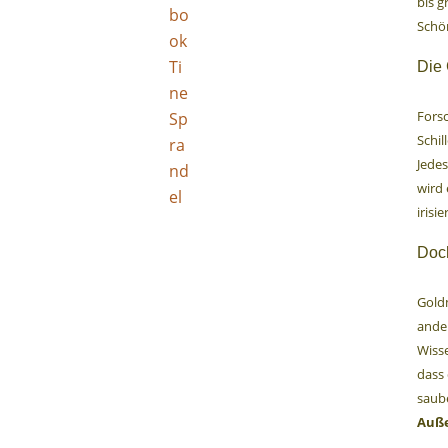
bis g
Schö
Die 
Fors
Schil
Jedes
wird 
irisi
Doc
Gold
ande
Wisse
dass 
saube
Auße