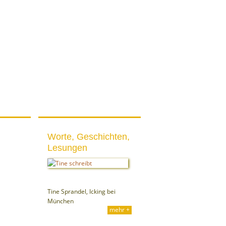
og
E-Books
Vita
Worte, Geschichten,
Lesungen
Tine Sprandel, Icking bei
München
mehr +