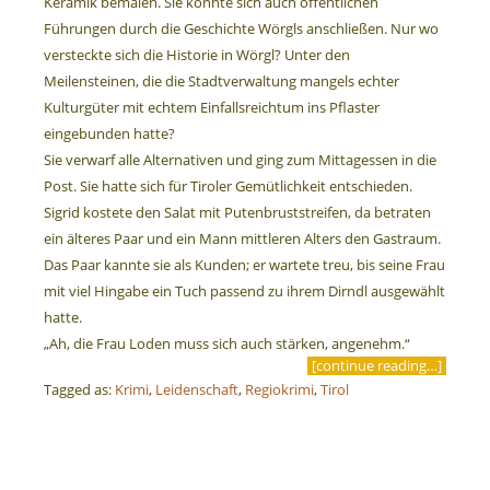
Keramik bemalen. Sie könnte sich auch öffentlichen
Führungen durch die Geschichte Wörgls anschließen. Nur wo
versteckte sich die Historie in Wörgl? Unter den
Meilensteinen, die die Stadtverwaltung mangels echter
Kulturgüter mit echtem Einfallsreichtum ins Pflaster
eingebunden hatte?
Sie verwarf alle Alternativen und ging zum Mittagessen in die
Post. Sie hatte sich für Tiroler Gemütlichkeit entschieden.
Sigrid kostete den Salat mit Putenbruststreifen, da betraten
ein älteres Paar und ein Mann mittleren Alters den Gastraum.
Das Paar kannte sie als Kunden; er wartete treu, bis seine Frau
mit viel Hingabe ein Tuch passend zu ihrem Dirndl ausgewählt
hatte.
„Ah, die Frau Loden muss sich auch stärken, angenehm.“
[continue reading…]
Tagged as:
Krimi
,
Leidenschaft
,
Regiokrimi
,
Tirol