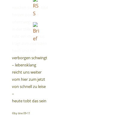
mücken suchen blut
herzen pochen
unentwegt
in der stille nur
ruht ein rhythmus
Vita
trägt zum nächsten
hoch und tief
verborgen schwingt
– lebensklang
reicht uns weiter
vom hier zum jetzt
von schnell zu leise
–
heute tobt das sein
©by tine 09-11