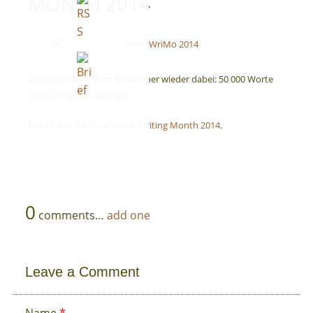
MONTH 2014
Deswegen bin ich im November wieder dabei: 50 000 Worte
Vita
für einen neuen Roman.
Das ist der
National Novel Writing Month 2014
.
0
comments…
add one
Leave a Comment